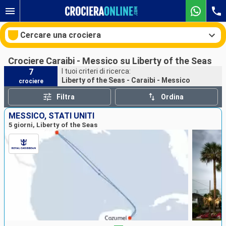
Cercare una crociera
Crociere Caraibi - Messico su Liberty of the Seas
7
I tuoi criteri di ricerca:
Liberty of the Seas - Caraibi - Messico
crociere
Le nostre destinazioni
Filtra
Ordina
Mesi di partenza
MESSICO, STATI UNITI
5 giorni, Liberty of the Seas
Porti
Compagnie
Ricerca