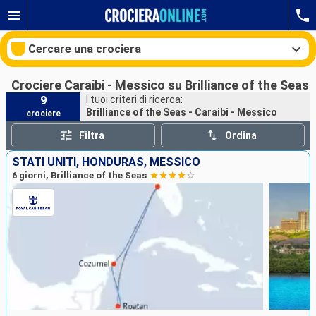
Cercare una crociera
Crociere Caraibi - Messico su Brilliance of the Seas
9
I tuoi criteri di ricerca:
Brilliance of the Seas - Caraibi - Messico
crociere
Le nostre destinazioni
Filtra
Ordina
Mesi di partenza
STATI UNITI, HONDURAS, MESSICO
6 giorni, Brilliance of the Seas
Porti
Compagnie
Ricerca