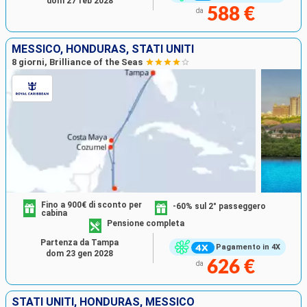
dom 27 feb 2028
588 €
da
MESSICO, HONDURAS, STATI UNITI
8 giorni, Brilliance of the Seas
Fino a 900€ di sconto per
-60% sul 2° passeggero
cabina
Pensione completa
Partenza da Tampa
Pagamento in 4X
dom 23 gen 2028
626 €
da
STATI UNITI, HONDURAS, MESSICO