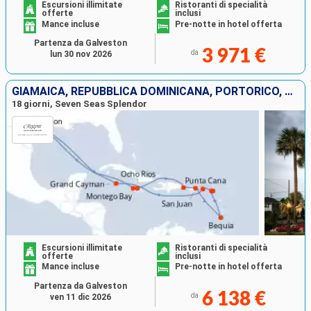
Escursioni illimitate
Ristoranti di specialità
offerte
inclusi
Mance incluse
Pre-notte in hotel offerta
Partenza da Galveston
3 971 €
da
lun 30 nov 2026
GIAMAICA, REPUBBLICA DOMINICANA, PORTORICO, SAINT-VINCENT E LE GRENADINE, SAINT MARTIN, FRANCIA, STATI UNITI, ISOLE CAYMAN
18 giorni, Seven Seas Splendor
Escursioni illimitate
Ristoranti di specialità
offerte
inclusi
Mance incluse
Pre-notte in hotel offerta
Partenza da Galveston
6 138 €
da
ven 11 dic 2026