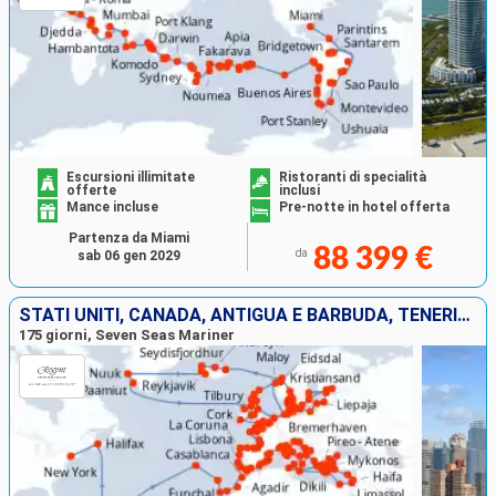
Escursioni illimitate
Ristoranti di specialità
offerte
inclusi
Mance incluse
Pre-notte in hotel offerta
Partenza da Miami
88 399 €
da
sab 06 gen 2029
STATI UNITI, CANADA, ANTIGUA E BARBUDA, TENERIFE, LANZAROTE, MAROCCO, PORTOGALLO, REGNO UNITO, BELGIO, PAESI BASSI, DANIMARCA, POLONIA, LETTONIA, ESTONIA, FINLANDIA, SVEZIA, GERMANIA, NORVEGIA, ISLAND
175 giorni, Seven Seas Mariner