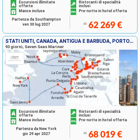
Escursioni illimitate
Ristoranti di specialità
offerte
inclusi
Mance incluse
Pre-notte in hotel offerta
Partenza da Southampton
62 269 €
da
ven 30 lug 2027
STATI UNITI, CANADA, ANTIGUA E BARBUDA, PORTOGALLO, TENERIFE, LANZAROTE, MAROCCO, SPAGNA, FRANCIA, BELGIO, PAESI BASSI, NORVEGIA, SVEZIA, GERMANIA, DANIMARCA, POLONIA, LETTONIA, ESTONIA, FINLANDIA, IS
93 giorni, Seven Seas Mariner
Escursioni illimitate
Ristoranti di specialità
offerte
inclusi
Mance incluse
Pre-notte in hotel offerta
Partenza da New York
68 019 €
da
gio 29 apr 2027