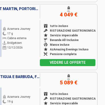
SANTA LUCIA, DOMINICA, SAINT MARTIN, PORTORICO, STATI UNITI, VIRGIN GORDA, ANTIGUA E BARBUDA, FRANCIA, MARTINICA, SAINT-VINCENT E LE GRENADINE, LA TRINIDAD ETOBAGO, BARBADOS
da
4 049 €
tutto incluso
Azamara Journey
RISTORAZIONE GASTRONOMICA
17 g
Servizio impeccabile
Cabina esterna
Bevande All-Inclusive
Bridgetown
Mance incluse
12/12/2026
AzAmazing Evenings Incluso
Pensione completa
VEDERE LE OFFERTE
PORTORICO, VIRGIN GORDA, ANTIGUA E BARBUDA, FRANCIA, MARTINICA, LA TRINIDAD ETOBAGO, SAINT-VINCENT E LE GRENADINE, BARBADOS, ARUBA, SANTA LUCIA, STATI UNITI
da
5 089 €
tutto incluso
Azamara Journey
RISTORAZIONE GASTRONOMICA
19 g
Servizio impeccabile