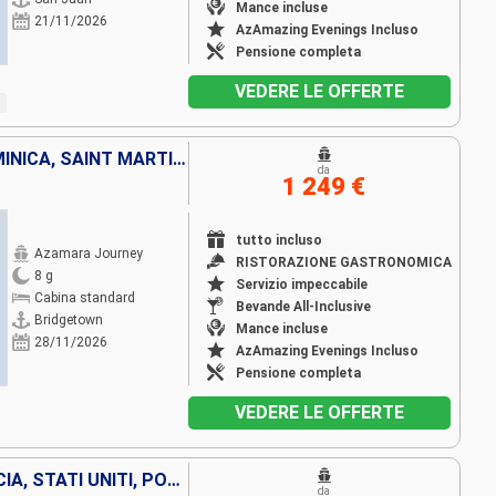
Mance incluse
21/11/2026
AzAmazing Evenings Incluso
Pensione completa
VEDERE LE OFFERTE
BARBADOS, SANTA LUCIA, DOMINICA, SAINT MARTIN, FRANCIA, PORTORICO
da
1 249 €
tutto incluso
Azamara Journey
RISTORAZIONE GASTRONOMICA
8 g
Servizio impeccabile
Cabina standard
Bevande All-Inclusive
Bridgetown
Mance incluse
28/11/2026
AzAmazing Evenings Incluso
Pensione completa
VEDERE LE OFFERTE
BARBADOS, ARUBA, SANTA LUCIA, STATI UNITI, PORTORICO
da