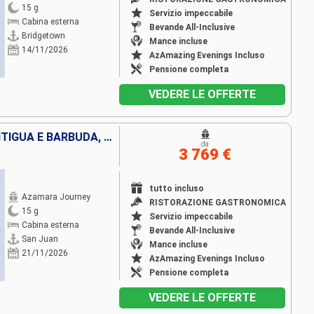
15 g
Servizio impeccabile
Cabina esterna
Bevande All-Inclusive
Bridgetown
Mance incluse
14/11/2026
AzAmazing Evenings Incluso
Pensione completa
VEDERE LE OFFERTE
PORTORICO, VIRGIN GORDA, ANTIGUA E BARBUDA, MARTINICA, SAINT-VINCENT E LE GRENADINE, GRENADA, LA TRINIDAD ETOBAGO, BARBADOS, SANTA LUCIA, DOMINICA, SAINT MARTIN, FRANCIA
da
3 769 €
tutto incluso
Azamara Journey
RISTORAZIONE GASTRONOMICA
15 g
Servizio impeccabile
Cabina esterna
Bevande All-Inclusive
San Juan
Mance incluse
21/11/2026
AzAmazing Evenings Incluso
Pensione completa
VEDERE LE OFFERTE