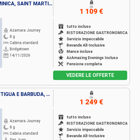
BARBADOS, SANTA LUCIA, DOMINICA, SAINT MARTIN, TORTOLA, PORTORICO
da
1 109 €
tutto incluso
Azamara Journey
RISTORAZIONE GASTRONOMICA
8 g
Servizio impeccabile
Cabina standard
Bevande All-Inclusive
Bridgetown
Mance incluse
14/11/2026
AzAmazing Evenings Incluso
Pensione completa
VEDERE LE OFFERTE
PORTORICO, VIRGIN GORDA, ANTIGUA E BARBUDA, MARTINICA, SAINT-VINCENT E LE GRENADINE, GRENADA, LA TRINIDAD ETOBAGO, BARBADOS
da
1 249 €
tutto incluso
Azamara Journey
RISTORAZIONE GASTRONOMICA
8 g
Servizio impeccabile
Cabina standard
Bevande All-Inclusive
San Juan