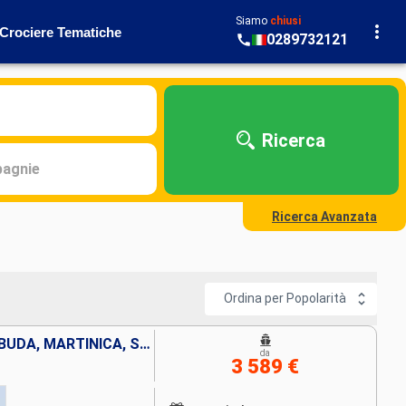
Siamo
chiusi
Crociere Tematiche
0289732121
Ricerca
agnie
Ricerca Avanzata
Ordina per Popolarità
VIRGIN GORDA, ANTIGUA E BARBUDA, MARTINICA, SAINT-VINCENT E LE GRENADINE, GRENADA, LA TRINIDAD ETOBAGO, BARBADOS, SANTA LUCIA, DOMINICA, SAINT MARTIN, PORTORICO
da
3 589 €