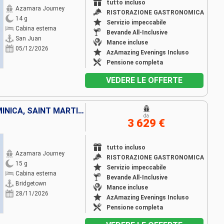
tutto incluso
Azamara Journey
RISTORAZIONE GASTRONOMICA
14 g
Servizio impeccabile
Cabina esterna
Bevande All-Inclusive
San Juan
Mance incluse
05/12/2026
AzAmazing Evenings Incluso
Pensione completa
VEDERE LE OFFERTE
BARBADOS, SANTA LUCIA, DOMINICA, SAINT MARTIN, FRANCIA, PORTORICO, VIRGIN GORDA, ANTIGUA E BARBUDA, MARTINICA, SAINT-VINCENT E LE GRENADINE, GRENADA, LA TRINIDAD ETOBAGO
da
3 629 €
tutto incluso
Azamara Journey
RISTORAZIONE GASTRONOMICA
15 g
Servizio impeccabile
Cabina esterna
Bevande All-Inclusive
Bridgetown
Mance incluse
28/11/2026
AzAmazing Evenings Incluso
Pensione completa