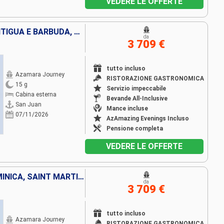
VEDERE LE OFFERTE
PORTORICO, VIRGIN GORDA, ANTIGUA E BARBUDA, MARTINICA, SAINT-VINCENT E LE GRENADINE, GRENADA, LA TRINIDAD ETOBAGO, BARBADOS, SANTA LUCIA, DOMINICA, SAINT MARTIN, TORTOLA
da
3 709 €
tutto incluso
Azamara Journey
RISTORAZIONE GASTRONOMICA
15 g
Servizio impeccabile
Cabina esterna
Bevande All-Inclusive
San Juan
Mance incluse
07/11/2026
AzAmazing Evenings Incluso
Pensione completa
VEDERE LE OFFERTE
BARBADOS, SANTA LUCIA, DOMINICA, SAINT MARTIN, TORTOLA, PORTORICO, VIRGIN GORDA, ANTIGUA E BARBUDA, MARTINICA, SAINT-VINCENT E LE GRENADINE, GRENADA, LA TRINIDAD ETOBAGO
da
3 709 €
tutto incluso
Azamara Journey
RISTORAZIONE GASTRONOMICA