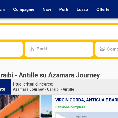
oni
Compagnie
Navi
Porti
Lusso
Offerte
Porti
Comp
raibi - Antille su Azamara Journey
I tuoi criteri di ricerca:
ate
Azamara Journey - Caraibi - Antille
Pensione completa