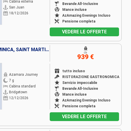
Cabina esterna
Bevande All-Inclusive
San Juan
Mance incluse
18/12/2026
AzAmazing Evenings Incluso
Pensione completa
VEDERE LE OFFERTE
BARBADOS, SANTA LUCIA, DOMINICA, SAINT MARTIN, PORTORICO
da
939 €
tutto incluso
Azamara Journey
RISTORAZIONE GASTRONOMICA
7 g
Servizio impeccabile
Cabina standard
Bevande All-Inclusive
Bridgetown
Mance incluse
12/12/2026
AzAmazing Evenings Incluso
Pensione completa
VEDERE LE OFFERTE