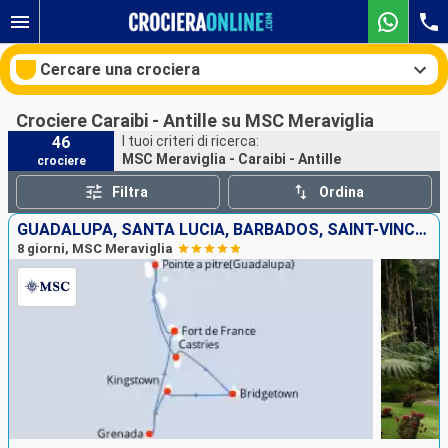
Cercare una crociera
Crociere Caraibi - Antille su MSC Meraviglia
46
I tuoi criteri di ricerca:
MSC Meraviglia - Caraibi - Antille
crociere
Le nostre destinazioni
Filtra
Ordina
Mesi di partenza
GUADALUPA, SANTA LUCIA, BARBADOS, SAINT-VINCENT E LE GRENADINE, GRENADA, MARTINICA
8 giorni, MSC Meraviglia
Porti
Compagnie
Ricerca