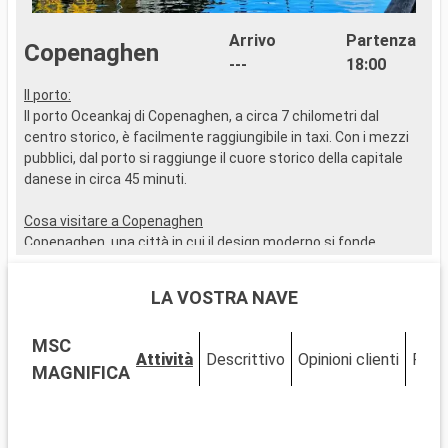
Arrivo
Partenza
Copenaghen
---
18:00
Il porto:
I
Il porto Oceankaj di Copenaghen, a circa 7 chilometri dal
I
centro storico, è facilmente raggiungibile in taxi. Con i mezzi
t
pubblici, dal porto si raggiunge il cuore storico della capitale
c
danese in circa 45 minuti.
v
s
Cosa visitare a Copenaghen
W
Copenaghen, una città in cui il design moderno si fonde
b
perfettamente con l'architettura storica, è ricca di luoghi di
interesse. Non perdete la statua della Sirenetta, emblema
C
LA VOSTRA NAVE
della città. Esplorate il Palazzo di Christiansborg, sede del
W
governo danese, e il Palazzo di Amalienborg per il Cambio della
a
MSC
Guardia. Passeggiate nel pittoresco quartiere di Nyhavn,
i
Attività
Descrittivo
Opinioni clienti
Pont
rinomato per le sue case colorate e l'atmosfera nautica. Per
W
MAGNIFICA
un'esperienza di immersione culturale, il Museo Nazionale di
p
Danimarca e la Galleria Nazionale sono una tappa obbligata. I
l
Giardini di Tivoli, uno dei parchi di divertimento più antichi del
W