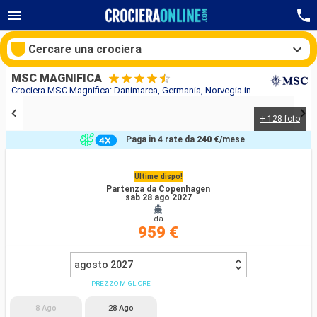
Cercare una crociera
MSC MAGNIFICA
Crociera MSC Magnifica: Danimarca, Germania, Norvegia in partenza da Copenhagen
+ 128 foto
Le nostre destinazioni
Paga in 4 rate da
240 €
/mese
Mesi di partenza
Ultime dispo!
Partenza da Copenhagen
Porti
Compagnie
sab 28 ago 2027
da
Ricerca
959 €
agosto 2027
PREZZO MIGLIORE
8 Ago
28 Ago