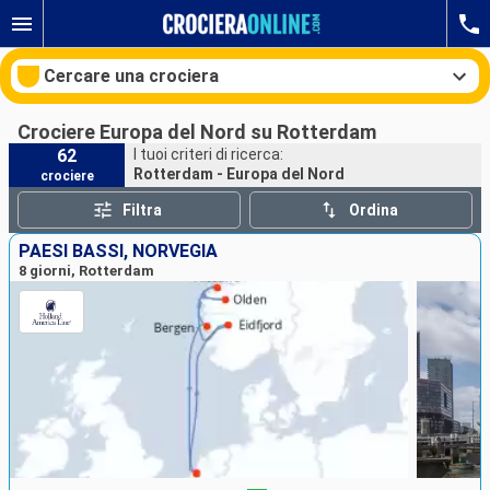
Cercare una crociera
Crociere Europa del Nord su Rotterdam
62
I tuoi criteri di ricerca:
Rotterdam - Europa del Nord
crociere
Le nostre destinazioni
Filtra
Ordina
Mesi di partenza
PAESI BASSI, NORVEGIA
8 giorni, Rotterdam
Porti
Compagnie
Ricerca