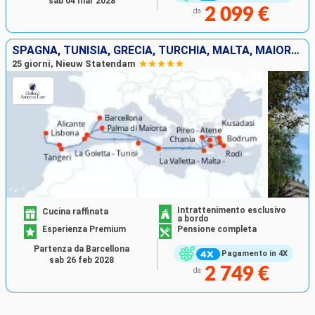
sab 04 mar 2028
2 099 €
da
SPAGNA, TUNISIA, GRECIA, TURCHIA, MALTA, MAIORCA, MAROCCO, PORTOGALLO
25 giorni, Nieuw Statendam
Intrattenimento esclusivo
Cucina raffinata
a bordo
Esperienza Premium
Pensione completa
Partenza da Barcellona
Pagamento in 4X
sab 26 feb 2028
2 749 €
da