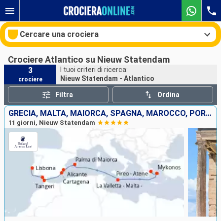
Cercare una crociera
Crociere Atlantico su Nieuw Statendam
3
I tuoi criteri di ricerca:
Nieuw Statendam - Atlantico
crociere
Le nostre destinazioni
Filtra
Ordina
Mesi di partenza
GRECIA, MALTA, MAIORCA, SPAGNA, MAROCCO, PORTOGALLO
11 giorni, Nieuw Statendam
Porti
Compagnie
Ricerca