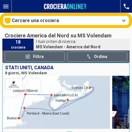
Cercare una crociera
Crociere America del Nord su MS Volendam
18
I tuoi criteri di ricerca:
MS Volendam - America del Nord
crociere
Le nostre destinazioni
Filtra
Ordina
Mesi di partenza
STATI UNITI, CANADA
8 giorni, MS Volendam
Porti
Compagnie
Ricerca