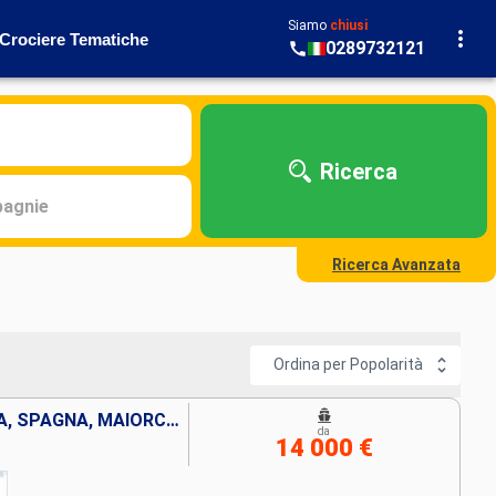
Siamo
chiusi
Crociere Tematiche
0289732121
Ricerca
agnie
Ricerca Avanzata
Ordina per Popolarità
GRECIA, MALTA, ITALIA, TUNISIA, SPAGNA, MAIORCA, LANZAROTE, MAROCCO, PORTOGALLO, FRANCIA, PORTORICO, REPUBBLICA DOMINICANA, ISOLE TURKS E CAICOS, STATI UNITI
da
14 000 €