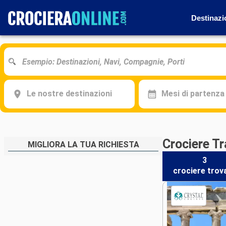
Destinazi
Le nostre destinazioni
Mesi di partenza
Crociere Tr
MIGLIORA LA TUA RICHIESTA
3
crociere
trov