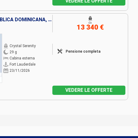
VEDERE LE OFFERTE
STATI UNITI, BAHAMAS, REPUBBLICA DOMINICANA, PORTORICO, JOST VAN DYKE, ARUBA, BONAIRE, COLOMBIA, PANAMA, COSTA RICA, SALVADOR, MESSICO
da
13 340 €
Crystal Serenity
Pensione completa
29 g
Cabina esterna
Fort Lauderdale
23/11/2026
VEDERE LE OFFERTE