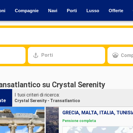
oni
Compagnie
Navi
Porti
Lusso
Offerte
Porti
Comp
ansatlantico su Crystal Serenity
I tuoi criteri di ricerca:
ate
Crystal Serenity - Transatlantico
Pensione completa