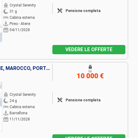
Crystal Serenity
Pensione completa
31 g
Cabina esterna
Pireo - Atene
04/11/2028
VEDERE LE OFFERTE
SPAGNA, MAIORCA, LANZAROTE, MAROCCO, PORTOGALLO, FRANCIA, PORTORICO, REPUBBLICA DOMINICANA, ISOLE TURKS E CAICOS, STATI UNITI
da
10 000 €
Crystal Serenity
Pensione completa
24 g
Cabina esterna
Barcellona
11/11/2028