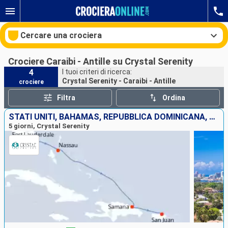
Cercare una crociera
Crociere Caraibi - Antille su Crystal Serenity
4
I tuoi criteri di ricerca:
Crystal Serenity - Caraibi - Antille
crociere
Le nostre destinazioni
Filtra
Ordina
Mesi di partenza
STATI UNITI, BAHAMAS, REPUBBLICA DOMINICANA, PORTORICO
5 giorni, Crystal Serenity
Porti
Compagnie
Ricerca