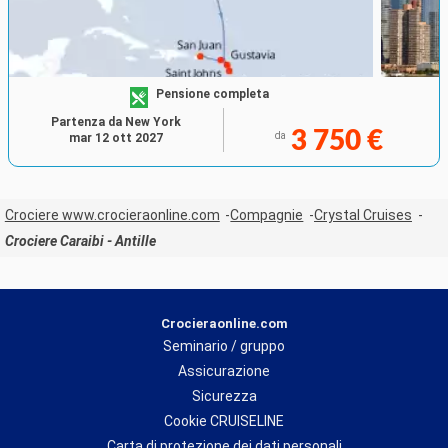
Pensione completa
Partenza da New York
3 750 €
da
mar 12 ott 2027
Crociere www.crocieraonline.com
Compagnie
Crystal Cruises
Crociere Caraibi - Antille
Crocieraonline.com
Seminario / gruppo
Assicurazione
Sicurezza
Cookie CRUISELINE
Carta di protezione dei dati personali