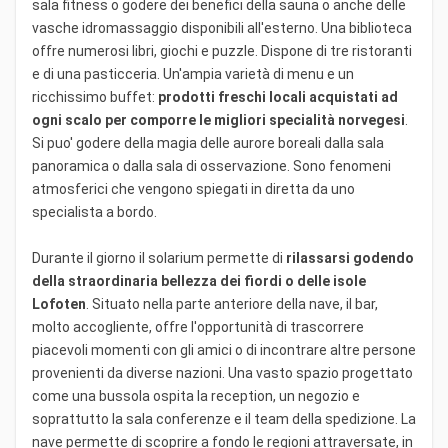
sala fitness o godere dei benefici della sauna o anche delle
vasche idromassaggio disponibili all'esterno. Una biblioteca
offre numerosi libri, giochi e puzzle. Dispone di tre ristoranti
e di una pasticceria. Un'ampia varietà di menu e un
ricchissimo buffet:
prodotti freschi locali acquistati ad
ogni scalo per comporre le migliori specialità norvegesi
.
Si puo' godere della magia delle aurore boreali dalla sala
panoramica o dalla sala di osservazione. Sono fenomeni
atmosferici che vengono spiegati in diretta da uno
specialista a bordo.
Durante il giorno il solarium permette di
rilassarsi godendo
della straordinaria bellezza dei fiordi o delle isole
Lofoten
. Situato nella parte anteriore della nave, il bar,
molto accogliente, offre l'opportunità di trascorrere
piacevoli momenti con gli amici o di incontrare altre persone
provenienti da diverse nazioni. Una vasto spazio progettato
come una bussola ospita la reception, un negozio e
soprattutto la sala conferenze e il team della spedizione. La
nave permette di scoprire a fondo le regioni attraversate, in