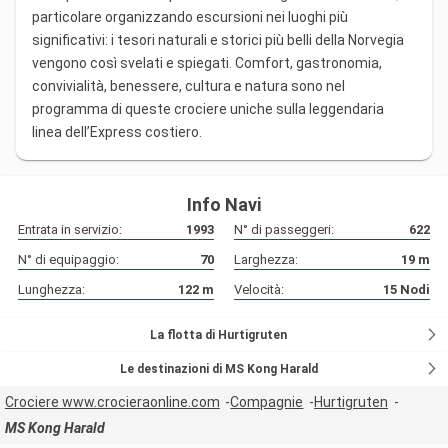
particolare organizzando escursioni nei luoghi più
significativi: i tesori naturali e storici più belli della Norvegia
vengono così svelati e spiegati. Comfort, gastronomia,
convivialità, benessere, cultura e natura sono nel
programma di queste crociere uniche sulla leggendaria
linea dell’Express costiero.
Info Navi
Entrata in servizio:
1993
N° di passeggeri:
622
N° di equipaggio:
70
Larghezza:
19
m
Lunghezza:
122
m
Velocità:
15
Nodi
La flotta di Hurtigruten
Le destinazioni di MS Kong Harald
Crociere www.crocieraonline.com
Compagnie
Hurtigruten
MS Kong Harald