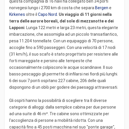
questa compagnia di 16 navi ha collegato ben 34 porti
norvegesi lungo i 2700 km di costa che separa
Bergen
e
Kirkenes
oltre il
Capo Nord
.
Un viaggio di 11 giorni nella
terra delle aurore boreali, del sole di mezzanotte e dei
Lapponi
. Lunga 122 metri e larga 23 metri, questa elegante
imbarcazione, che assomiglia ad un piccolo transatlantico,
pesa 11.204 tonnellate. Con un equipaggio di 70 persone,
accoglie fino a 590 passeggeri. Con una velocità di 17 nodi
(31 km/h), il suo scafo è stato progettato per resistere alle
forti mareggiate e persino alle tempeste che
occasionalmente colpiscono le acque scandinave. Il suo
basso pescaggio gli permette di infilarsi nei fiordi più lunghi.
6 dei suoi 7 ponti ospitano 227 cabine, 206 delle quali
dispongono di un oblò per godere dei paesaggi attraversati.
Gli ospiti hanno la possibilità di scegliere tra 8 diverse
categorie di alloggi: dalla semplice cabina per due persone
ad una suite di 46 m². Tre cabine sono ottimizzate per
l'accoglienza di persone a mobilità ridotta. Con una
capacità fino a 45 posti macchina nel suo "ponte garage",