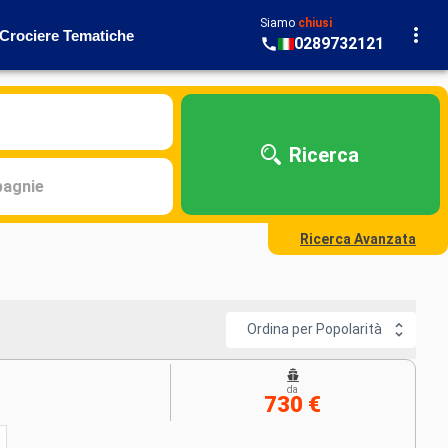
Siamo
chiusi
Crociere Tematiche
0289732121
Ricerca
agnie
Ricerca Avanzata
Ordina per Popolarità
da
730 €