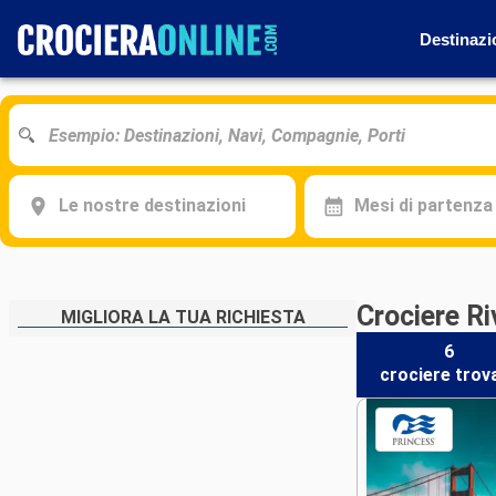
Destinazi
Le nostre destinazioni
Mesi di partenza
Crociere R
MIGLIORA LA TUA RICHIESTA
6
crociere
trov