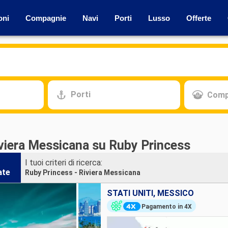
oni
Compagnie
Navi
Porti
Lusso
Offerte
Porti
Comp
iviera Messicana su Ruby Princess
I tuoi criteri di ricerca:
ate
Ruby Princess - Riviera Messicana
STATI UNITI, MESSICO
Pagamento in 4X