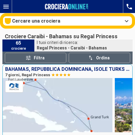
Cercare una crociera
Crociere Caraibi - Bahamas su Regal Princess
65
I tuoi criteri di ricerca:
Regal Princess - Caraibi - Bahamas
crociere
Le nostre destinazioni
Filtra
Ordina
Mesi di partenza
BAHAMAS, REPUBBLICA DOMINICANA, ISOLE TURKS E CAICOS, STATI UNITI
7 giorni, Regal Princess
Porti
Compagnie
Ricerca