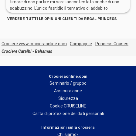
servizi di pulizia delle stanze (anche 2 volte al giorno), di
timore di non partire mi sarei accontentato anche di uno
fornitura dei teli da bagno per la piscina. Aria condizionata
sgabuzzino. L'unico fastidio il tentativo di addebito
un po' troppo alta e orari dei pasti serali da ampliare, visto
automatico delle mance, prassi discutibile.
VERDERE TUTTI LE OPINIONI CLIENTI DA REGAL PRINCESS
che oltre le 22 non c'era più nessun buffet disponibile.
Crociere www.crocieraonline.com
Compagnie
Princess Cruises
Crociere Caraibi - Bahamas
Crocieraonline.com
Seminario / gruppo
Assicurazione
Sicurezza
Cookie CRUISELINE
Carta di protezione dei dati personali
Informazioni sulla crociera
Chi siamo?