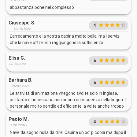
12/09/2022
abbastanza bone nel complesso
Giuseppe S.
4
10/09/2022
L'arredamento e la nostra cabina molto bella, ma i servizi
che la nave offre non raggiungono la sufficienza
Elisa G.
5
27/08/2022
Barbara B.
5
26/07/2022
Le attività di animazione vnegono svolte solo in inglese,
pertanto è necessaria una buona conoscenza della lingua. Il
personale molto gentile ed efficiente, a volte anche troppo
visto che appena ci si alzava da tavola per prendere altro
Paolo M.
dal buffet, veniva sparecchiata la tavola. La qualità del e
4
varietà del cibo sono ottime . Unica carenza, il caffè
17/07/2022
espresso in stile italiano non è presente, Molto apprezzati i
Nave da sogno nulla da dire. Cabina un po' piccola ma dopo il