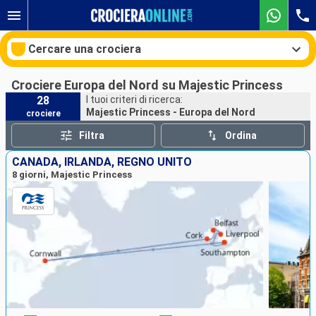
Cercare una crociera
Crociere Europa del Nord su Majestic Princess
28
I tuoi criteri di ricerca:
Majestic Princess - Europa del Nord
crociere
Le nostre destinazioni
Filtra
Ordina
Mesi di partenza
CANADA, IRLANDA, REGNO UNITO
8 giorni, Majestic Princess
Porti
Compagnie
Ricerca