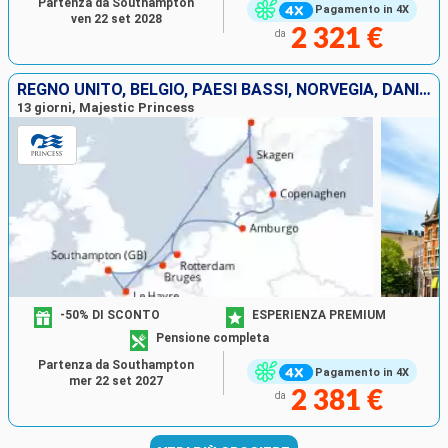
Partenza da Southampton
Pagamento in 4X
ven 22 set 2028
2 321 €
da
REGNO UNITO, BELGIO, PAESI BASSI, NORVEGIA, DANIMARCA, GERMANIA, FRANCIA
13 giorni, Majestic Princess
-50% DI SCONTO
ESPERIENZA PREMIUM
Pensione completa
Partenza da Southampton
Pagamento in 4X
mer 22 set 2027
2 381 €
da