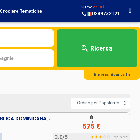
Siamo
chiusi
Crociere Tematiche
0289732121
Ricerca
agnie
Ricerca Avanzata
Ordina per Popolarità
ISOLE TURKS E CAICOS, REPUBBLICA DOMINICANA, STATI UNITI
da
575 €
3.0/5
1 opinioni