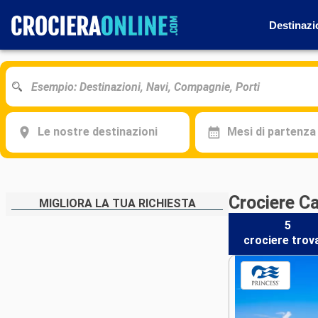
Destinazi
Le nostre destinazioni
Mesi di partenza
Crociere C
MIGLIORA LA TUA RICHIESTA
5
crociere
trov