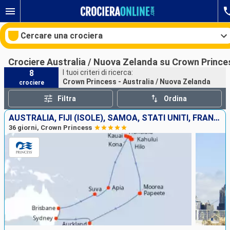
Cercare una crociera
Crociere Australia / Nuova Zelanda su Crown Prince
8
I tuoi criteri di ricerca:
Crown Princess - Australia / Nuova Zelanda
crociere
Le nostre destinazioni
Filtra
Ordina
Mesi di partenza
AUSTRALIA, FIJI (ISOLE), SAMOA, STATI UNITI, FRANCIA, NUOVA ZELANDA
36 giorni, Crown Princess
Porti
Compagnie
Ricerca