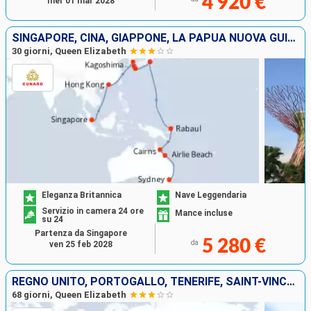
4 920 €
mer 01 mar 2028
SINGAPORE, CINA, GIAPPONE, LA PAPUA NUOVA GUINEA, AUSTRALIA
30 giorni, Queen Elizabeth
Eleganza Britannica
Nave Leggendaria
Servizio in camera 24 ore
Mance incluse
su 24
Partenza da Singapore
5 280 €
da
ven 25 feb 2028
REGNO UNITO, PORTOGALLO, TENERIFE, SAINT-VINCENT E LE GRENADINE, AFRICA DEL SUD, MAURITIUS, MALESIA, SINGAPORE, CINA, GIAPPONE, LA PAPUA NUOVA GUINEA, AUSTRALIA
68 giorni, Queen Elizabeth