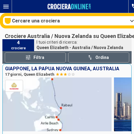
Cercare una crociera
Crociere Australia / Nuova Zelanda su Queen Elizab
4
I tuoi criteri di ricerca:
Queen Elizabeth - Australia / Nuova Zelanda
crociere
Le nostre destinazioni
Filtra
Ordina
Mesi di partenza
GIAPPONE, LA PAPUA NUOVA GUINEA, AUSTRALIA
17 giorni, Queen Elizabeth
Porti
Compagnie
Ricerca