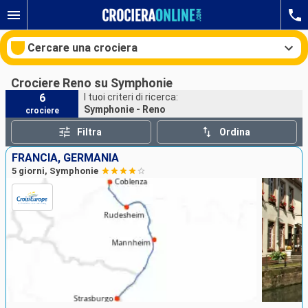
Cercare una crociera
Crociere Reno su Symphonie
6
I tuoi criteri di ricerca:
Symphonie - Reno
crociere
Le nostre destinazioni
Filtra
Ordina
Mesi di partenza
FRANCIA, GERMANIA
5 giorni, Symphonie
Porti
Compagnie
Ricerca