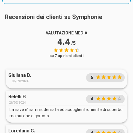
Recensioni dei clienti su Symphonie
VALUTAZIONE MEDIA
4.4
/5
su 7 opinioni clienti
Giuliana D.
5
03/09/2024
Belelli P.
4
26/07/2024
La nave è’ riammodernata ed accogliente, niente di superbo
ma più che dignitoso
Loredana G.