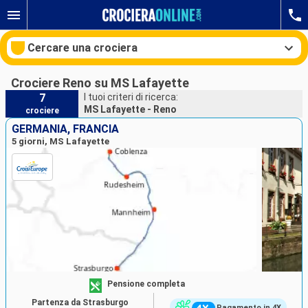
Cercare una crociera
Crociere Reno su MS Lafayette
7
I tuoi criteri di ricerca:
MS Lafayette - Reno
crociere
Le nostre destinazioni
GERMANIA, FRANCIA
5 giorni, MS Lafayette
Mesi di partenza
Porti
Compagnie
Ricerca
Pensione completa
Partenza da Strasburgo
Pagamento in 4X