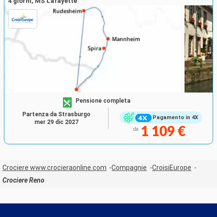
4 giorni, MS Lafayette
Pensione completa
Partenza da Strasburgo
Pagamento in 4X
mer 29 dic 2027
1 109 €
da
Crociere www.crocieraonline.com
Compagnie
CroisiEurope
Crociere Reno