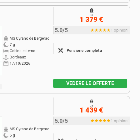
da
1 379 €
5.0/5
1 opinioni
MS Cyrano de Bergerac
7 g
Pensione completa
Cabina esterna
Bordeaux
17/10/2026
VEDERE LE OFFERTE
da
1 439 €
5.0/5
1 opinioni
MS Cyrano de Bergerac
5 g