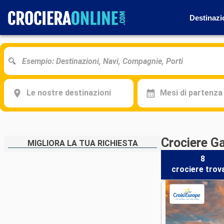
Destinazi
Le nostre destinazioni
Mesi di partenza
Crociere G
MIGLIORA LA TUA RICHIESTA
8
crociere
trov