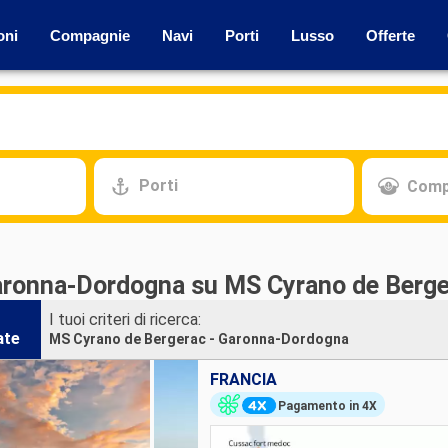
oni
Compagnie
Navi
Porti
Lusso
Offerte
Porti
Comp
aronna-Dordogna su MS Cyrano de Berg
I tuoi criteri di ricerca:
ate
MS Cyrano de Bergerac - Garonna-Dordogna
FRANCIA
Pagamento in 4X