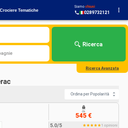
Siamo
chiusi
Crociere Tematiche
0289732121
Ricerca
agnie
Ricerca Avanzata
erac
Ordina per Popolarità
da
545 €
5.0/5
1 opinioni