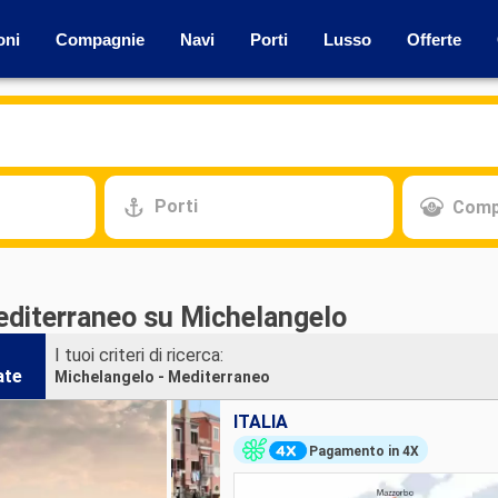
oni
Compagnie
Navi
Porti
Lusso
Offerte
Porti
Comp
editerraneo su Michelangelo
I tuoi criteri di ricerca:
ate
Michelangelo - Mediterraneo
ITALIA
Pagamento in 4X