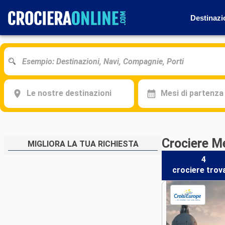
Destinazi
Le nostre destinazioni
Mesi di partenza
Crociere M
MIGLIORA LA TUA RICHIESTA
4
crociere
trov