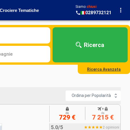
Siamo
chiusi
Crociere Tematiche
0289732121
Ricerca
agnie
Ricerca Avanzata
Ordina per Popolarità
+
da
da
729 €
7 215 €
5.0/5
2 opinioni