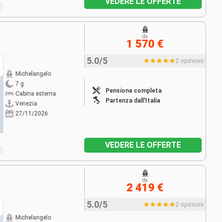
VEDERE LE OFFERTE
da
1 570 €
5.0/5
2 opinioni
Michelangelo
7 g
Pensione completa
Cabina esterna
Partenza dall'Italia
Venezia
27/11/2026
VEDERE LE OFFERTE
da
2 419 €
5.0/5
2 opinioni
Michelangelo