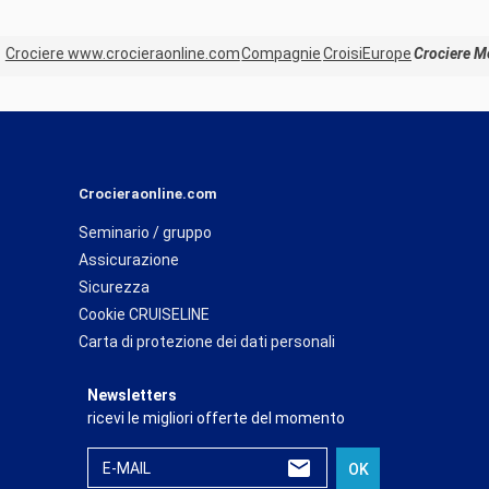
Crociere www.crocieraonline.com
Compagnie
CroisiEurope
Crociere M
Crocieraonline.com
Seminario / gruppo
Assicurazione
Sicurezza
Cookie CRUISELINE
Carta di protezione dei dati personali
Newsletters
ricevi le migliori offerte del momento
E-MAIL
OK