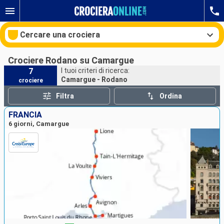
Cercare una crociera
Crociere Rodano su Camargue
7
I tuoi criteri di ricerca:
Camargue - Rodano
crociere
Le nostre destinazioni
Filtra
Ordina
Mesi di partenza
FRANCIA
6 giorni, Camargue
Porti
Compagnie
Ricerca