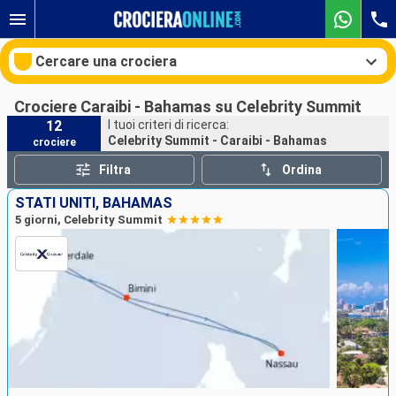
Cercare una crociera
Crociere Caraibi - Bahamas su Celebrity Summit
12
I tuoi criteri di ricerca:
Celebrity Summit - Caraibi - Bahamas
crociere
Le nostre destinazioni
Filtra
Ordina
Mesi di partenza
STATI UNITI, BAHAMAS
5 giorni, Celebrity Summit
Porti
Compagnie
Ricerca