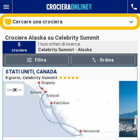
Cercare una crociera
Crociere Alaska su Celebrity Summit
5
I tuoi criteri di ricerca:
Celebrity Summit - Alaska
crociere
Le nostre destinazioni
Filtra
Ordina
Mesi di partenza
STATI UNITI, CANADA
8 giorni, Celebrity Summit
Porti
Compagnie
Ricerca