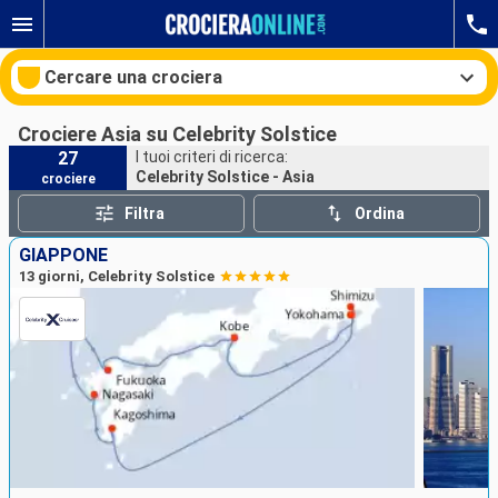
Cercare una crociera
Crociere Asia su Celebrity Solstice
27
I tuoi criteri di ricerca:
Celebrity Solstice - Asia
crociere
Le nostre destinazioni
Filtra
Ordina
Mesi di partenza
GIAPPONE
13 giorni, Celebrity Solstice
Porti
Compagnie
Ricerca