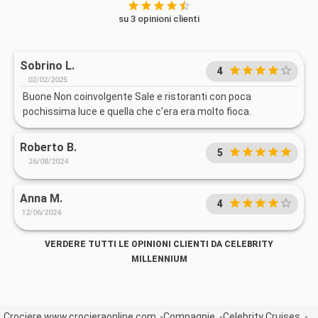
su 3 opinioni clienti
Sobrino L.
4
02/02/2025
Buone Non coinvolgente Sale e ristoranti con poca
pochissima luce e quella che c’era era molto fioca.
Roberto B.
5
26/08/2024
Anna M.
4
12/06/2024
VERDERE TUTTI LE OPINIONI CLIENTI DA CELEBRITY
MILLENNIUM
Crociere www.crocieraonline.com
Compagnie
Celebrity Cruises