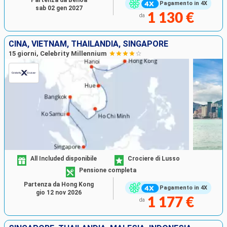
Pagamento in 4X
sab 02 gen 2027
1 130 €
da
CINA, VIETNAM, THAILANDIA, SINGAPORE
15 giorni, Celebrity Millennium
All Included disponibile
Crociere di Lusso
Pensione completa
Partenza da Hong Kong
Pagamento in 4X
gio 12 nov 2026
1 177 €
da