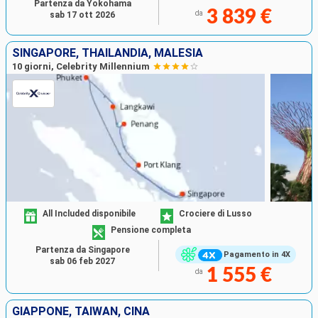
Partenza da Yokohama
3 839 €
da
sab 17 ott 2026
SINGAPORE, THAILANDIA, MALESIA
10 giorni, Celebrity Millennium
All Included disponibile
Crociere di Lusso
Pensione completa
Partenza da Singapore
Pagamento in 4X
sab 06 feb 2027
1 555 €
da
GIAPPONE, TAIWAN, CINA