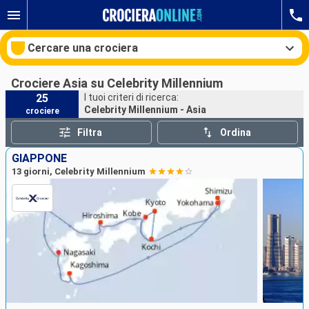
Cercare una crociera
Crociere Asia su Celebrity Millennium
25
I tuoi criteri di ricerca:
Celebrity Millennium - Asia
crociere
Le nostre destinazioni
Filtra
Ordina
Mesi di partenza
GIAPPONE
13 giorni, Celebrity Millennium
Porti
Compagnie
Ricerca