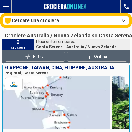
Cercare una crociera
Crociere Australia / Nuova Zelanda su Costa Serena
2
I tuoi criteri di ricerca:
Costa Serena - Australia / Nuova Zelanda
crociere
Le nostre destinazioni
Filtra
Ordina
Mesi di partenza
GIAPPONE, TAIWAN, CINA, FILIPPINE, AUSTRALIA
26 giorni, Costa Serena
Porti
Compagnie
Ricerca