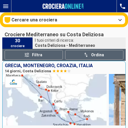
Cercare una crociera
Crociere Mediterraneo su Costa Deliziosa
30
I tuoi criteri di ricerca:
Costa Deliziosa - Mediterraneo
crociere
Le nostre destinazioni
Filtra
Ordina
Mesi di partenza
GRECIA, MONTENEGRO, CROAZIA, ITALIA
14 giorni, Costa Deliziosa
Porti
Compagnie
Ricerca