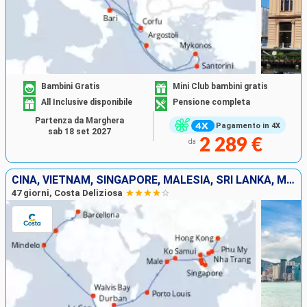
Bambini Gratis
Mini Club bambini gratis
All Inclusive disponibile
Pensione completa
Partenza da Marghera
Pagamento in 4X
sab 18 set 2027
2 289 €
da
CINA, VIETNAM, SINGAPORE, MALESIA, SRI LANKA, MALDIVE, MAURITIUS, SUD AFRICA, NAMIBIA, CAPO VERDE, ISOLE CANARIE, SPAGNA
47 giorni, Costa Deliziosa