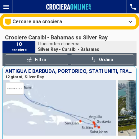
Cercare una crociera
Crociere Caraibi - Bahamas su Silver Ray
10
I tuoi criteri di ricerca:
Silver Ray - Caraibi - Bahamas
crociere
Le nostre destinazioni
Filtra
Ordina
Mesi di partenza
ANTIGUA E BARBUDA, PORTORICO, STATI UNITI, FRANCIA, ANGUILLA
12 giorni, Silver Ray
Porti
Compagnie
Ricerca