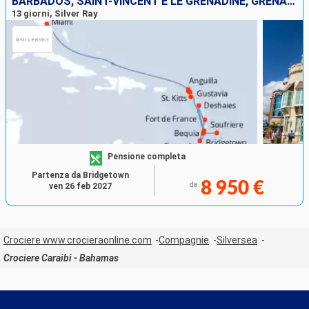
BARBADOS, SAINT-VINCENT E LE GRENADINE, GRENADA, MARTINICA, SANTA LUCIA, ANTIGUA E BARBUDA, SAINT MARTIN, FRANCIA, ANGUILLA, STATI UNITI
13 giorni, Silver Ray
Pensione completa
Partenza da Bridgetown
8 950 €
da
ven 26 feb 2027
Crociere www.crocieraonline.com
Compagnie
Silversea
Crociere Caraibi - Bahamas