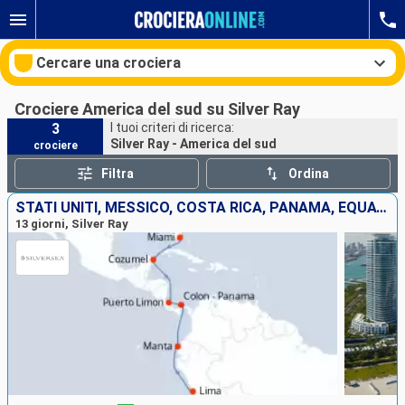
Cercare una crociera
Crociere America del sud su Silver Ray
3
I tuoi criteri di ricerca:
Silver Ray - America del sud
crociere
Le nostre destinazioni
Filtra
Ordina
Mesi di partenza
STATI UNITI, MESSICO, COSTA RICA, PANAMA, EQUATORE, PERÙ
13 giorni, Silver Ray
Porti
Compagnie
Ricerca