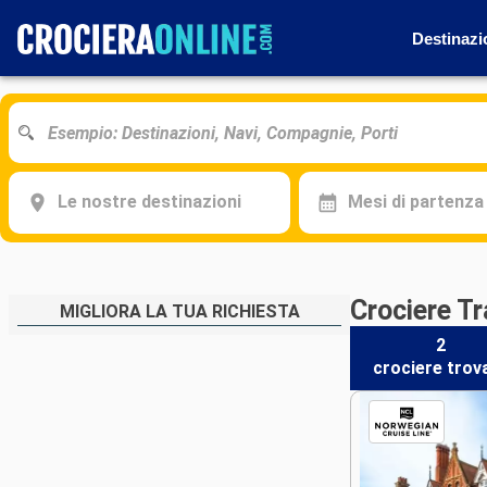
Destinazi
Le nostre destinazioni
Mesi di partenza
Crociere T
MIGLIORA LA TUA RICHIESTA
2
crociere
trov