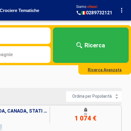
Siamo
chiusi
Crociere Tematiche
0289732121
Ricerca
agnie
Ricerca Avanzata
Ordina per Popolarità
REGNO UNITO, FRANCIA, IRLANDA, CANADA, STATI UNITI
da
1 074 €