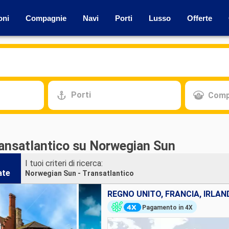
oni
Compagnie
Navi
Porti
Lusso
Offerte
Porti
Comp
ransatlantico su Norwegian Sun
I tuoi criteri di ricerca:
ate
Norwegian Sun - Transatlantico
Pagamento in 4X