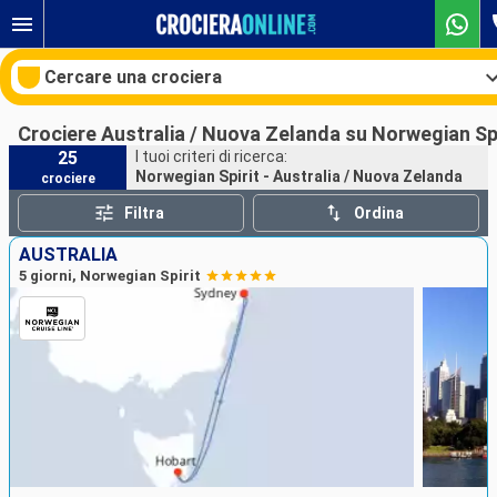
Cercare una crociera
Crociere Australia / Nuova Zelanda su Norwegian Spi
25
I tuoi criteri di ricerca:
Norwegian Spirit - Australia / Nuova Zelanda
crociere
Le nostre destinazioni
Filtra
Ordina
Mesi di partenza
AUSTRALIA
5 giorni, Norwegian Spirit
Porti
Compagnie
Ricerca