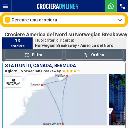
Cercare una crociera
Crociere America del Nord su Norwegian Breakaway
13
I tuoi criteri di ricerca:
Norwegian Breakaway - America del Nord
crociere
Le nostre destinazioni
Filtra
Ordina
Mesi di partenza
STATI UNITI, CANADA, BERMUDA
8 giorni, Norwegian Breakaway
Porti
Compagnie
Ricerca