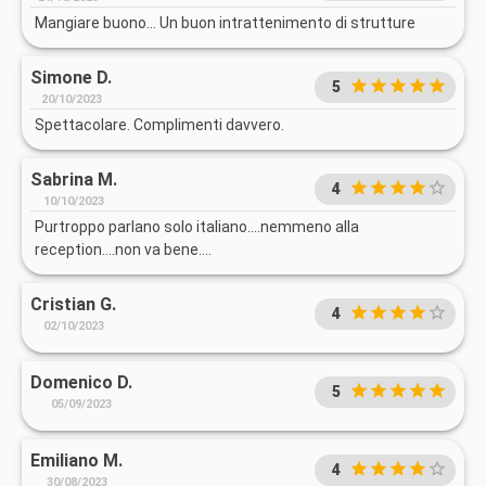
Mangiare buono... Un buon intrattenimento di strutture
Simone D.
5
20/10/2023
Spettacolare. Complimenti davvero.
Sabrina M.
4
10/10/2023
Purtroppo parlano solo italiano....nemmeno alla
reception....non va bene....
Cristian G.
4
02/10/2023
Domenico D.
5
05/09/2023
Emiliano M.
4
30/08/2023