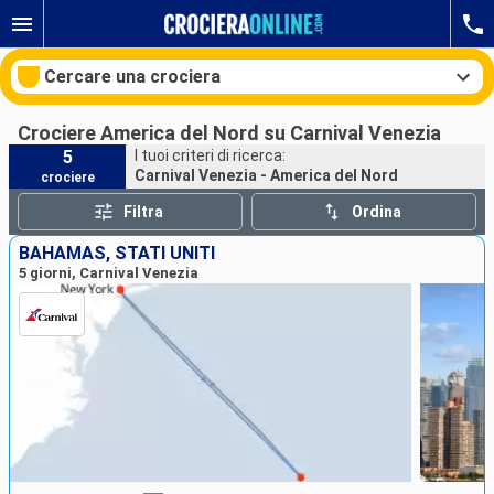
Cercare una crociera
Crociere America del Nord su Carnival Venezia
5
I tuoi criteri di ricerca:
Carnival Venezia - America del Nord
crociere
Le nostre destinazioni
Filtra
Ordina
Mesi di partenza
BAHAMAS, STATI UNITI
5 giorni, Carnival Venezia
Porti
Compagnie
Ricerca