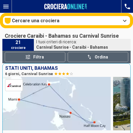
Cercare una crociera
Crociere Caraibi - Bahamas su Carnival Sunrise
21
I tuoi criteri di ricerca:
Carnival Sunrise - Caraibi - Bahamas
crociere
Le nostre destinazioni
Filtra
Ordina
Mesi di partenza
STATI UNITI, BAHAMAS
6 giorni, Carnival Sunrise
Porti
Compagnie
Ricerca