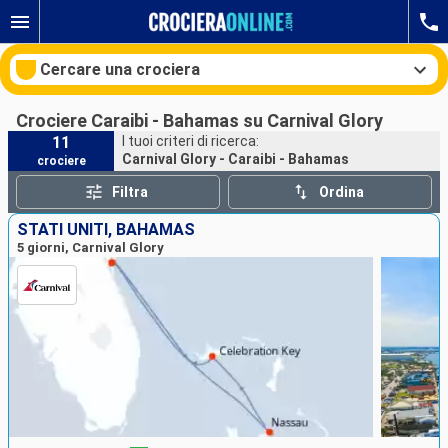
Cercare una crociera
Crociere Caraibi - Bahamas su Carnival Glory
11
I tuoi criteri di ricerca:
Carnival Glory - Caraibi - Bahamas
crociere
Le nostre destinazioni
Filtra
Ordina
Mesi di partenza
STATI UNITI, BAHAMAS
5 giorni, Carnival Glory
Porti
Compagnie
Ricerca