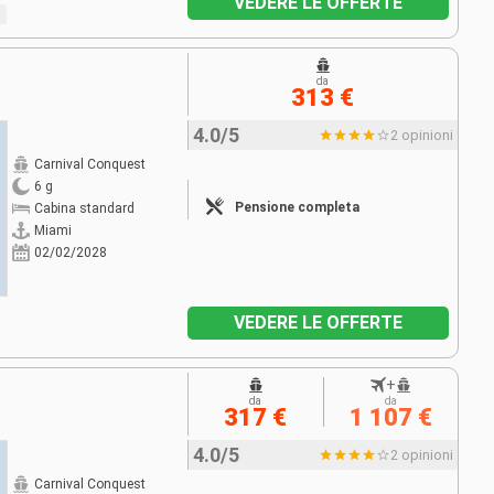
VEDERE LE OFFERTE
da
313 €
4.0/5
2 opinioni
Carnival Conquest
6 g
Pensione completa
Cabina standard
Miami
02/02/2028
VEDERE LE OFFERTE
+
da
da
317 €
1 107 €
4.0/5
2 opinioni
Carnival Conquest