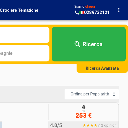
Siamo
chiusi
Crociere Tematiche
0289732121
Ricerca
agnie
Ricerca Avanzata
Ordina per Popolarità
da
253 €
4.0/5
2 opinioni