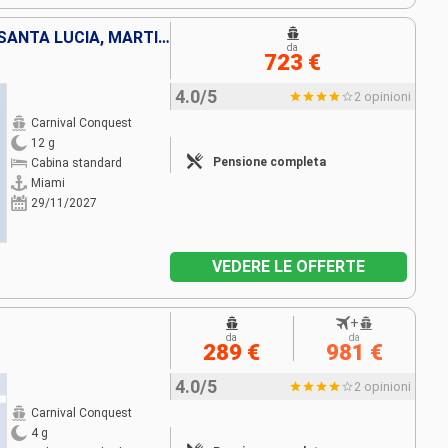
SAINT THOMAS, GUADALUPA, SANTA LUCIA, MARTINICA, SAINT MARTIN, BAHAMAS, STATI UNITI
da
723 €
4.0/5
2 opinioni
Carnival Conquest
12 g
Pensione completa
Cabina standard
Miami
29/11/2027
VEDERE LE OFFERTE
+
da
da
289 €
981 €
4.0/5
2 opinioni
Carnival Conquest
4 g