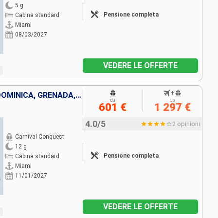
5 g
Pensione completa
Cabina standard
Miami
08/03/2027
VEDERE LE OFFERTE
+
STATI UNITI, SAINT THOMAS, DOMINICA, GRENADA, BARBADOS, ANTIGUA E BARBUDA, BAHAMAS
da
da
601 €
1 297 €
4.0/5
2 opinioni
Carnival Conquest
12 g
Pensione completa
Cabina standard
Miami
11/01/2027
VEDERE LE OFFERTE