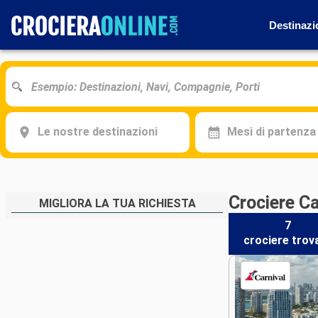
Destinazi
Le nostre destinazioni
Mesi di partenza
Crociere C
MIGLIORA LA TUA RICHIESTA
7
crociere
trov