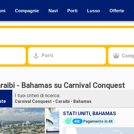
oni
Compagnie
Navi
Porti
Lusso
Offerte
Porti
Comp
araibi - Bahamas su Carnival Conquest
I tuoi criteri di ricerca:
ate
Carnival Conquest - Caraibi - Bahamas
STATI UNITI, BAHAMAS
Pagamento in 4X