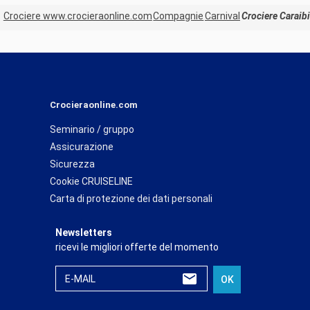
Crociere www.crocieraonline.com
Compagnie
Carnival
Crociere Caraib
Crocieraonline.com
Seminario / gruppo
Assicurazione
Sicurezza
Cookie CRUISELINE
Carta di protezione dei dati personali
Newsletters
ricevi le migliori offerte del momento
E-MAIL
OK