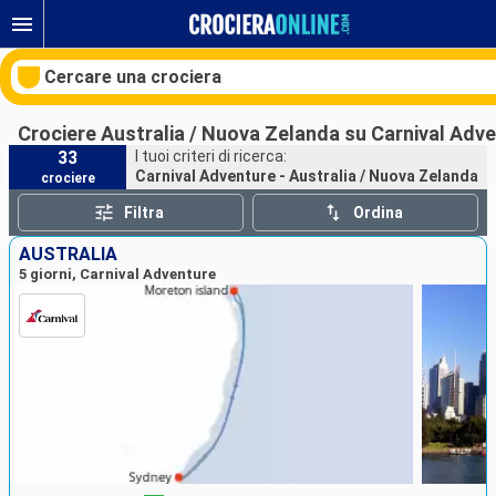
Cercare una crociera
Crociere Australia / Nuova Zelanda su Carnival Adv
33
I tuoi criteri di ricerca:
Carnival Adventure - Australia / Nuova Zelanda
crociere
Le nostre destinazioni
Filtra
Ordina
Mesi di partenza
AUSTRALIA
5 giorni, Carnival Adventure
Porti
Compagnie
Ricerca