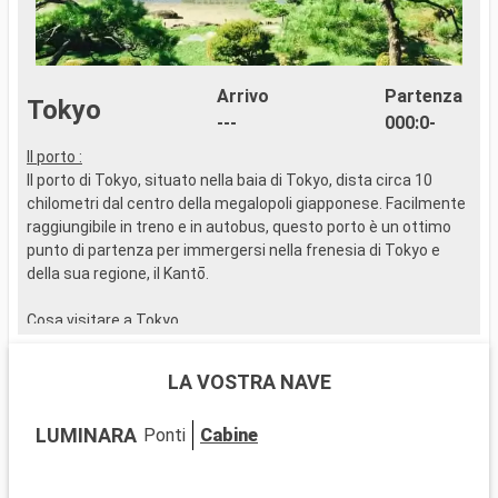
Arrivo
Partenza
Tokyo
---
000:0-
Il porto :
..
Il porto di Tokyo, situato nella baia di Tokyo, dista circa 10
chilometri dal centro della megalopoli giapponese. Facilmente
raggiungibile in treno e in autobus, questo porto è un ottimo
punto di partenza per immergersi nella frenesia di Tokyo e
della sua regione, il Kantō.
Cosa visitare a Tokyo
Tokyo offre un'accattivante miscela di tradizione e modernità.
Il tempio Senso-ji, nel quartiere di Asakusa, è un sito storico da
LA VOSTRA NAVE
non perdere. L'incrocio di Shibuya, simbolo dell'effervescenza
della città, è una tappa obbligata. Akihabara, il centro della
LUMINARA
Ponti
Cabine
cultura otaku, dista circa 5 chilometri. I Giardini Imperiali
Orientali sono un'oasi di pace nel cuore della città.