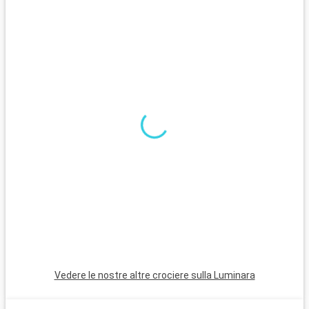
Cosa visitare nelle vicinanze
Nikko, a 2 ore d'auto da Tokyo, con i suoi santuari e templi
tutelati dall'UNESCO, è una meta imperdibile. Hakone, famosa
per i suoi onsen e la vista sul Monte Fuji, è ideale per rilassarsi.
Kamakura, con il suo grande Buddha e le sue spiagge, è una
fuga tranquilla ricca di storia.
Vedere le nostre altre crociere sulla Luminara