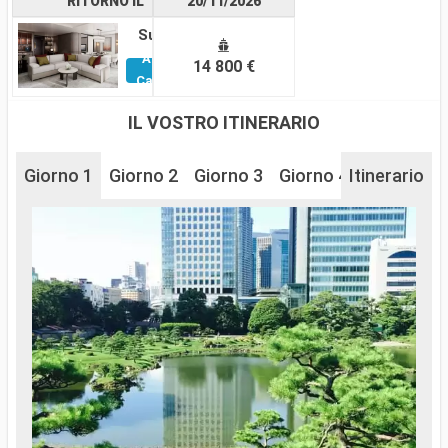
RITORNO IL
20/11/2026
Suite
Altre
14 800 €
Cabine
IL VOSTRO ITINERARIO
Giorno 1
Giorno 2
Giorno 3
Giorno 4
Itinerario
Giorno 5