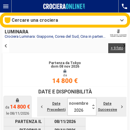
Cercare una crociera
LUMINARA
Crociera Luminara: Giappone, Corea del Sud, Cina in partenza da Tokyo
+ 9 foto
Le nostre destinazioni
Partenza da Tokyo
Mesi di partenza
dom 08 nov 2026
da
Porti
Compagnie
14 800 €
DATE E DISPONIBILITÀ
Ricerca
novembre
Date
Date
14 800 €
da
Precedenti
Successive
2026
le 08/11/2026
PARTENZA IL
08/11/2026