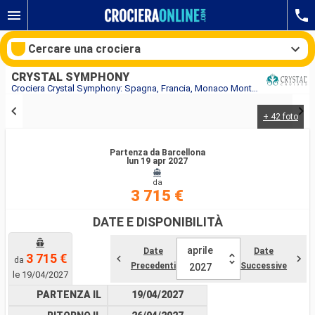
Cercare una crociera
CRYSTAL SYMPHONY
Crociera Crystal Symphony: Spagna, Francia, Monaco Monte Carlo, Italia in partenza da Barcellona
+ 42 foto
Le nostre destinazioni
Partenza da Barcellona
Mesi di partenza
lun 19 apr 2027
da
Porti
Compagnie
3 715 €
DATE E DISPONIBILITÀ
Ricerca
aprile
Date
Date
3 715 €
da
Precedenti
Successive
2027
le 19/04/2027
PARTENZA IL
19/04/2027