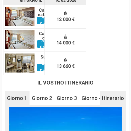
RITORNO IL
10/03/2028
Cabina
esterna
Altre
12 000 €
Cabine
Cabina
con
Altre
balcone
14 000 €
Cabine
Suite
Altre
13 660 €
Cabine
IL VOSTRO ITINERARIO
Giorno 1
Giorno 2
Giorno 3
Giorno 4
Itinerario
Giorno 5