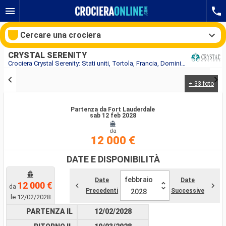
Cercare una crociera
CRYSTAL SERENITY
Crociera Crystal Serenity: Stati uniti, Tortola, Francia, Dominica, Portorico, Antigua e Barbuda, Guadalupa, Santa Lucia, Grenada, Bonaire, Aruba, Colombia, Panama, Costa Rica, Honduras, Saint Thomas, Belize, Messico in partenza da Fort Lauderdale
+ 33 foto
Le nostre destinazioni
Partenza da Fort Lauderdale
Mesi di partenza
sab 12 feb 2028
da
Porti
Compagnie
12 000 €
DATE E DISPONIBILITÀ
Ricerca
febbraio
Date
Date
12 000 €
da
Precedenti
Successive
2028
le 12/02/2028
PARTENZA IL
12/02/2028