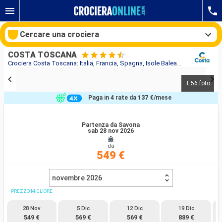
Cercare una crociera
COSTA TOSCANA
Crociera Costa Toscana: Italia, Francia, Spagna, Isole Baleari in partenza da Savona
+ 56 foto
Le nostre destinazioni
Paga in 4 rate da
137 €
/mese
Mesi di partenza
Partenza da Savona
sab 28 nov 2026
Porti
Compagnie
da
549 €
Ricerca
novembre 2026
PREZZO MIGLIORE
28 Nov
5 Dic
12 Dic
19 Dic
549 €
569 €
569 €
889 €