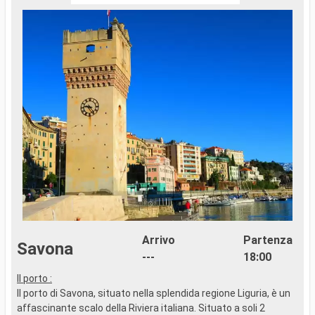
Arrivo
Partenza
Savona
---
18:00
Il porto :
I
Il porto di Savona, situato nella splendida regione Liguria, è un
I
affascinante scalo della Riviera italiana. Situato a soli 2
s