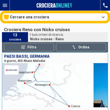
Cercare una crociera
Crociere Reno con Nicko cruises
13
I tuoi criteri di ricerca:
Nicko cruises - Reno
crociere
Le nostre destinazioni
Filtra
Ordina
Mesi di partenza
PAESI BASSI, GERMANIA
6 giorni, MS Rhein Melodie
Porti
Compagnie
Ricerca