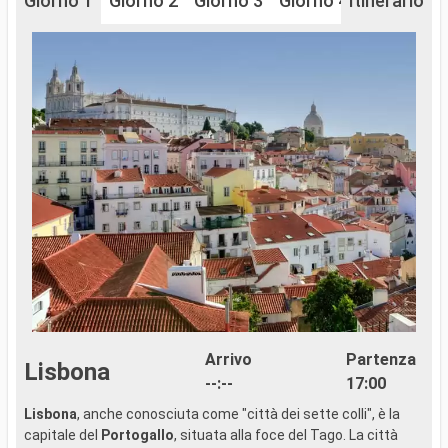
Giorno 1
Giorno 2
Giorno 3
Giorno 4
Itinerario
Giorno 5
Arrivo
Partenza
Lisbona
--:--
17:00
Lisbona
, anche conosciuta come "città dei sette colli", è la
P
capitale del
Portogallo
, situata alla foce del Tago. La città
o