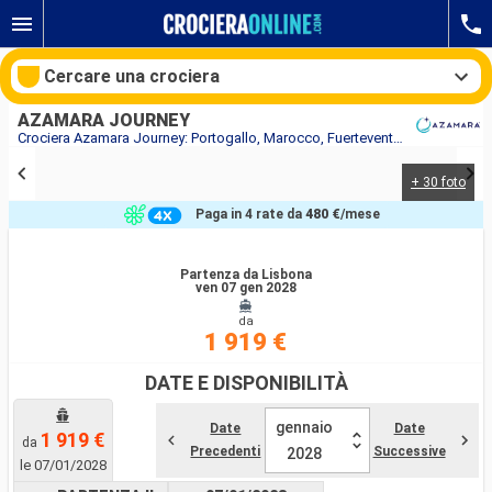
Cercare una crociera
AZAMARA JOURNEY
Crociera Azamara Journey: Portogallo, Marocco, Fuerteventura, Tenerife, Spagna in partenza da Lisbona
+ 30 foto
Le nostre destinazioni
Paga in 4 rate da
480 €
/mese
Mesi di partenza
Partenza da Lisbona
ven 07 gen 2028
Porti
Compagnie
da
1 919 €
Ricerca
DATE E DISPONIBILITÀ
gennaio
Date
Date
1 919 €
da
Precedenti
Successive
2028
le 07/01/2028