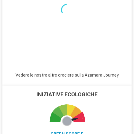
tram (numero 28). Sarete affascinati dalla bellezza degli
edifici presenti, e dalla sua cultura che mescola una
gastronomia attorno ai piatti a base di merluzzo o i pastéis di
Belém, il tutto cullato dal ritmo del Fado.
Per intraprendere questo viaggio avrete la scelta tra le
numerose compagnie di
crociere
cha navigano nel
Mediterraneo
come ad esempio
Costa Crociere
o
MSC
Crociere
.
Vedere le nostre altre crociere sulla Azamara Journey
INIZIATIVE ECOLOGICHE