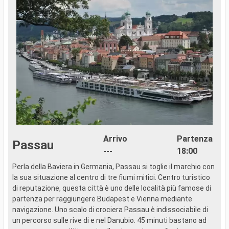
Arrivo
Partenza
Passau
---
18:00
Perla della Baviera in Germania, Passau si toglie il marchio con
L
la sua situazione al centro di tre fiumi mitici. Centro turistico
d
di reputazione, questa città è uno delle località più famose di
m
partenza per raggiungere Budapest e Vienna mediante
q
navigazione. Uno scalo di crociera Passau è indissociabile di
i
un percorso sulle rive di e nel Danubio. 45 minuti bastano ad
c