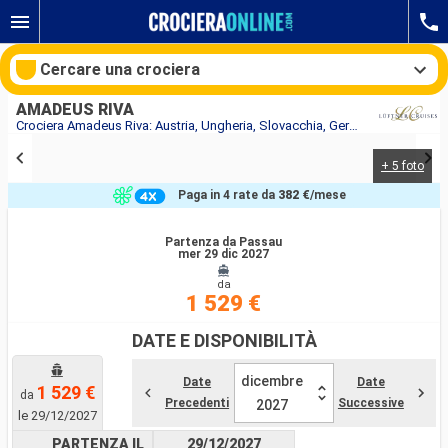
Cercare una crociera
AMADEUS RIVA
Crociera Amadeus Riva: Austria, Ungheria, Slovacchia, Germania in partenza da Passau
+ 5 foto
Le nostre destinazioni
Paga in 4 rate da
382 €
/mese
Mesi di partenza
Partenza da Passau
mer 29 dic 2027
Porti
Compagnie
da
1 529 €
Ricerca
DATE E DISPONIBILITÀ
dicembre
Date
Date
1 529 €
da
Precedenti
Successive
2027
le 29/12/2027
PARTENZA IL
29/12/2027