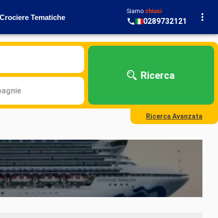
Siamo
chiusi
Crociere Tematiche
0289732121
Ricerca
agnie
Ricerca Avanzata