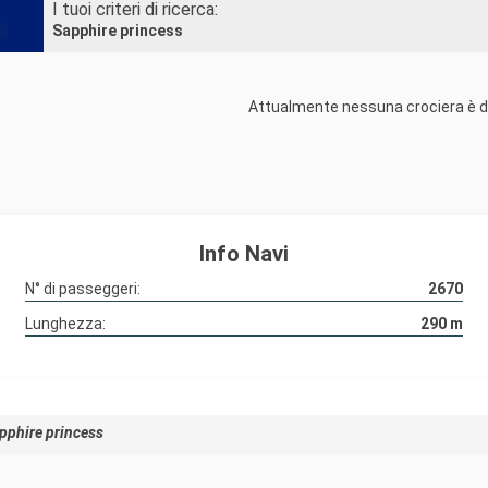
I tuoi criteri di ricerca:
Sapphire princess
Attualmente nessuna crociera è di
Info Navi
N° di passeggeri:
2670
Lunghezza:
290
m
pphire princess