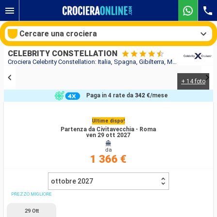
Cercare una crociera
CELEBRITY CONSTELLATION
Crociera Celebrity Constellation: Italia, Spagna, Gibilterra, Marocco, Stati uniti in partenza da Civitavecchia - Roma
+ 14 foto
Le nostre destinazioni
Paga in 4 rate da
342 €
/mese
Mesi di partenza
Ultime dispo!
Partenza da Civitavecchia - Roma
Porti
Compagnie
ven 29 ott 2027
da
Ricerca
1 366 €
ottobre 2027
PREZZO MIGLIORE
29 Ott