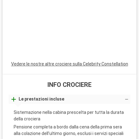
esplorate le rovine del Foro Romano. Oltre a Roma, l'area
intorno a Civitavecchia offre anche destinazioni interessanti,
come Tarquinia, famosa per le sue tombe etrusche e il museo
archeologico. I giardini di Villa Farnese a Caprarola, un gioiello
rinascimentale, sono un superbo esempio di giardino
all'italiana.
Vedere le nostre altre crociere sulla Celebrity Constellation
INFO CROCIERE
Le prestazioni incluse
Sistemazione nella cabina prescelta per tutta la durata
della crociera
Pensione completa a bordo dalla cena della prima sera
alla colazione dell’ultimo giorno, esclusi i servizi speciali