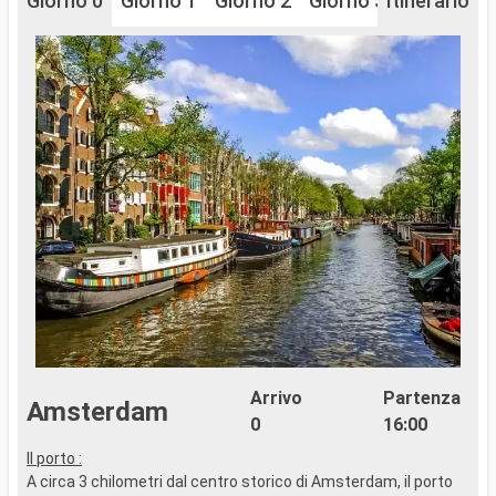
Giorno 0
Giorno 1
Giorno 2
Giorno 3
Itinerario
Giorno 4
Arrivo
Partenza
Amsterdam
0
16:00
Il porto :
I
A circa 3 chilometri dal centro storico di Amsterdam, il porto
A