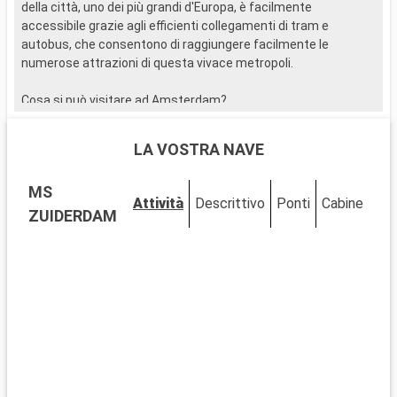
della città, uno dei più grandi d'Europa, è facilmente
d
accessibile grazie agli efficienti collegamenti di tram e
a
autobus, che consentono di raggiungere facilmente le
a
numerose attrazioni di questa vivace metropoli.
n
Cosa si può visitare ad Amsterdam?
C
Ad Amsterdam non mancate di visitare il famoso Museo Van
A
Gogh, la Casa di Anna Frank e il Rijksmuseum. Una passeggiata
G
LA VOSTRA NAVE
lungo i canali vi permetterà di ammirare l'architettura unica
l
della città e gli incantevoli ponti.
d
MS
Attività
Descrittivo
Ponti
Cabine
Cosa visitare nei dintorni
C
ZUIDERDAM
Vicino ad Amsterdam, scoprite luoghi come il villaggio di
V
Zaanse Schans, famoso per i suoi mulini a vento tradizionali e
Z
gli edifici in legno. In primavera, non perdetevi il giardino
g
Keukenhof e i suoi iconici tulipani.
K
..