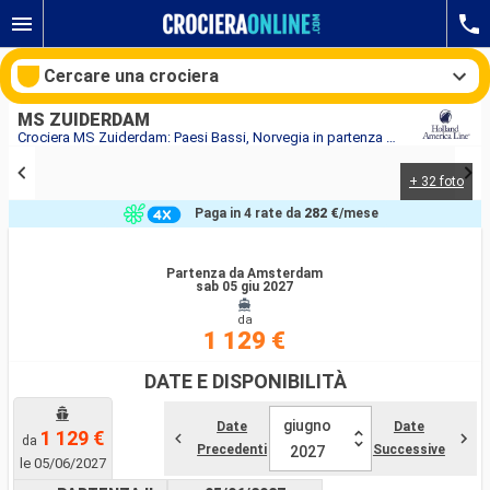
Cercare una crociera
MS ZUIDERDAM
Crociera MS Zuiderdam: Paesi Bassi, Norvegia in partenza da Amsterdam
+ 32 foto
Le nostre destinazioni
Paga in 4 rate da
282 €
/mese
Mesi di partenza
Partenza da Amsterdam
sab 05 giu 2027
Porti
Compagnie
da
1 129 €
Ricerca
DATE E DISPONIBILITÀ
giugno
Date
Date
1 129 €
da
Precedenti
Successive
2027
le 05/06/2027